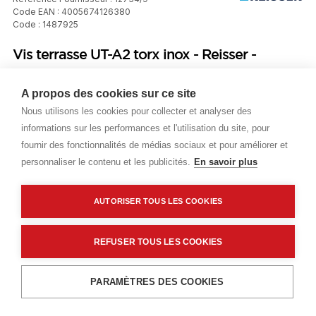
Code EAN : 4005674126380
Code : 1487925
Vis terrasse UT-A2 torx inox - Reisser -
5x60mm - Seau de 400 pièces
A propos des cookies sur ce site
Nous utilisons les cookies pour collecter et analyser des
Prix public
informations sur les performances et l'utilisation du site, pour
Plus 0,04 € d'éco-part. DEEE
fournir des fonctionnalités de médias sociaux et pour améliorer et
personnaliser le contenu et les publicités.
En savoir plus
54,97 €
TTC
/Boite
AUTORISER TOUS LES COOKIES
Livraisons & enlèvement
Livraison standard
Sur commande
REFUSER TOUS LES COOKIES
Ajouter au panier
PARAMÈTRES DES COOKIES
Description détaillée