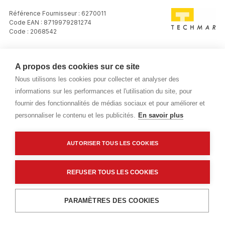
Référence Fournisseur : 6270011
Code EAN : 8719979281274
Code : 2068542
Transformateur 12V - 24W - Techmar
A propos des cookies sur ce site
Prix public
Nous utilisons les cookies pour collecter et analyser des
informations sur les performances et l'utilisation du site, pour
Plus 0,02 € d'éco-part. DEEE
fournir des fonctionnalités de médias sociaux et pour améliorer et
personnaliser le contenu et les publicités.
En savoir plus
31,82 €
TTC
/Piece
Livraisons & enlèvement
AUTORISER TOUS LES COOKIES
Livraison standard
Sur commande
REFUSER TOUS LES COOKIES
Ajouter au panier
PARAMÈTRES DES COOKIES
Description détaillée
Caractéristiques techniques