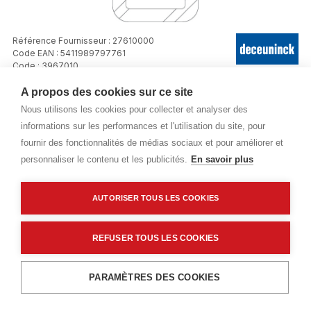
Référence Fournisseur : 27610000
Code EAN : 5411989797761
Code : 3967010
A propos des cookies sur ce site
Profil de départ Aluminium 3ml (2761)
Nous utilisons les cookies pour collecter et analyser des
informations sur les performances et l'utilisation du site, pour
Prix public
fournir des fonctionnalités de médias sociaux et pour améliorer et
Plus 0,01 € d'éco-part. DEEE
personnaliser le contenu et les publicités.
En savoir plus
6,05 €
TTC
/ML
AUTORISER TOUS LES COOKIES
Livraisons & enlèvement
REFUSER TOUS LES COOKIES
Livraison standard
Sur commande
Ajouter au panier
PARAMÈTRES DES COOKIES
Description détaillée