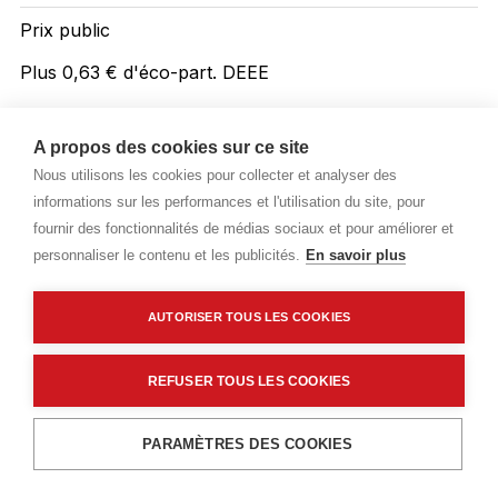
Prix public
Plus 0,63 € d'éco-part. DEEE
66,83 €
TTC
/ML
A propos des cookies sur ce site
Livraisons & enlèvement
Nous utilisons les cookies pour collecter et analyser des
informations sur les performances et l'utilisation du site, pour
Livraison standard
Sur commande
fournir des fonctionnalités de médias sociaux et pour améliorer et
personnaliser le contenu et les publicités.
En savoir plus
Description détaillée
AUTORISER TOUS LES COOKIES
REFUSER TOUS LES COOKIES
Description détaillée
Ajouter au panier
PARAMÈTRES DES COOKIES
Poutre contrecollée Douglas.
Section : 160x160mm