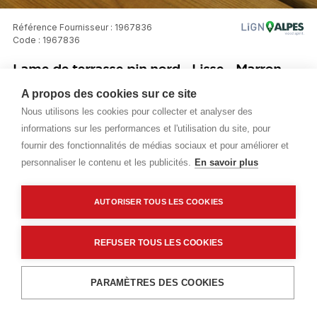
Référence Fournisseur : 1967836
Code : 1967836
Lame de terrasse pin nord - Lisse - Marron -
27x145mm - Longueur 3900mm - Lign Alpes
A propos des cookies sur ce site
Nous utilisons les cookies pour collecter et analyser des
Prix public
informations sur les performances et l'utilisation du site, pour
fournir des fonctionnalités de médias sociaux et pour améliorer et
Plus 0,53 € d'éco-part. DEEE
personnaliser le contenu et les publicités.
En savoir plus
45,01 €
TTC
/M2
AUTORISER TOUS LES COOKIES
Livraisons & enlèvement
REFUSER TOUS LES COOKIES
Livraison standard
(27 Colis)
Disponible en stock
Click & Collect 4h
Ajouter au panier
(27 Colis)
Disponible en stock
PARAMÈTRES DES COOKIES