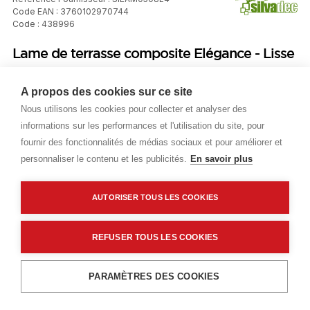
Code EAN : 3760102970744
Code : 438996
Lame de terrasse composite Elégance - Lisse
- Gris iroise - 23x138 - Longueur 4m
A propos des cookies sur ce site
Nous utilisons les cookies pour collecter et analyser des
Prix public
informations sur les performances et l'utilisation du site, pour
Plus 0,20 € d'éco-part. DEEE
fournir des fonctionnalités de médias sociaux et pour améliorer et
personnaliser le contenu et les publicités.
En savoir plus
18,61 €
TTC
/ML
AUTORISER TOUS LES COOKIES
Livraisons & enlèvement
Livraison standard
Sur commande
REFUSER TOUS LES COOKIES
Ajouter au panier
PARAMÈTRES DES COOKIES
Description détaillée