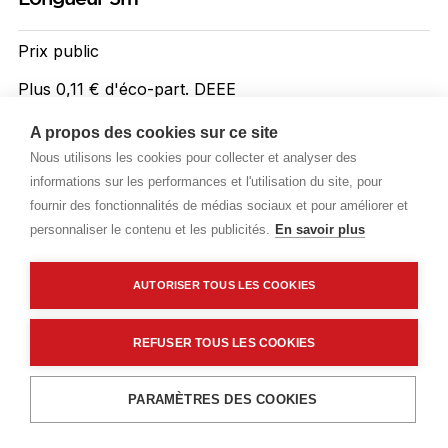
Prix public
Plus 0,11 € d'éco-part. DEEE
7,99 €
TTC
/ML
A propos des cookies sur ce site
Nous utilisons les cookies pour collecter et analyser des
Livraisons & enlèvement
informations sur les performances et l'utilisation du site, pour
fournir des fonctionnalités de médias sociaux et pour améliorer et
Livraison standard
Sur commande
personnaliser le contenu et les publicités.
En savoir plus
AUTORISER TOUS LES COOKIES
Description détaillée
Caractéristiques techniques
REFUSER TOUS LES COOKIES
Ajouter au panier
PARAMÈTRES DES COOKIES
Description détaillée