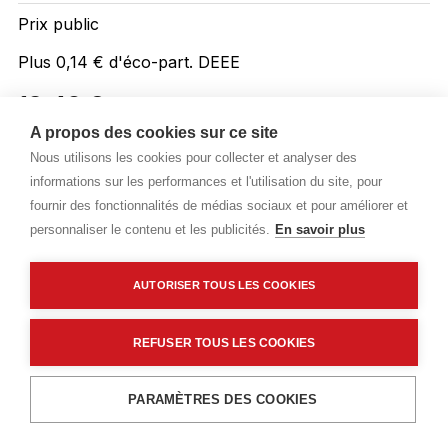
Prix public
Plus 0,14 € d'éco-part. DEEE
13,42 €
TTC
/ML
A propos des cookies sur ce site
Livraisons & enlèvement
Nous utilisons les cookies pour collecter et analyser des
informations sur les performances et l'utilisation du site, pour
Livraison standard
Sur commande
fournir des fonctionnalités de médias sociaux et pour améliorer et
personnaliser le contenu et les publicités.
En savoir plus
Description détaillée
AUTORISER TOUS LES COOKIES
Caractéristiques techniques
REFUSER TOUS LES COOKIES
Ajouter au panier
PARAMÈTRES DES COOKIES
Description détaillée
Élément de finition en bois composite.