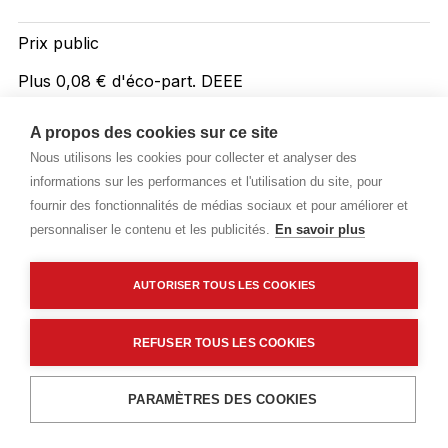
Prix public
Plus 0,08 € d'éco-part. DEEE
4,18 €
TTC
/ML
A propos des cookies sur ce site
Nous utilisons les cookies pour collecter et analyser des
Livraisons & enlèvement
informations sur les performances et l'utilisation du site, pour
Livraison standard
(480 Piece)
Disponible en stock
fournir des fonctionnalités de médias sociaux et pour améliorer et
personnaliser le contenu et les publicités.
En savoir plus
Click & Collect 4h
(480 Piece)
Disponible en stock
AUTORISER TOUS LES COOKIES
Description détaillée
REFUSER TOUS LES COOKIES
Caractéristiques techniques
Ajouter au panier
PARAMÈTRES DES COOKIES