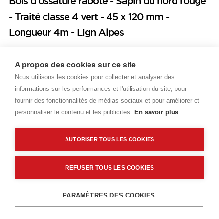
Bois d'ossature raboté - Sapin du nord rouge
- Traité classe 4 vert - 45 x 120 mm -
Longueur 4m - Lign Alpes
Prix public
A propos des cookies sur ce site
Plus 0,22 € d'éco-part. DEEE
Nous utilisons les cookies pour collecter et analyser des
informations sur les performances et l'utilisation du site, pour
8,28 €
TTC
/ML
fournir des fonctionnalités de médias sociaux et pour améliorer et
personnaliser le contenu et les publicités.
En savoir plus
Livraisons & enlèvement
Livraison standard
(64 Piece)
Disponible en stock
AUTORISER TOUS LES COOKIES
Click & Collect 4h
(64 Piece)
Disponible en stock
REFUSER TOUS LES COOKIES
Ajouter au panier
PARAMÈTRES DES COOKIES