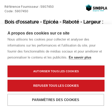
Référence Fournisseur : 5907450
Code : 5907450
Bois d'ossature - Epicéa - Raboté - Largeur :
145 mm - Epaisseur : 45 mm - Longueur :
A propos des cookies sur ce site
5400 mm
Nous utilisons les cookies pour collecter et analyser des
informations sur les performances et l'utilisation du site, pour
Prix public
fournir des fonctionnalités de médias sociaux et pour améliorer et
personnaliser le contenu et les publicités.
En savoir plus
Plus 0,26 € d'éco-part. DEEE
8,98 €
TTC
/ML
AUTORISER TOUS LES COOKIES
Livraisons & enlèvement
REFUSER TOUS LES COOKIES
Livraison standard
Sur commande
Ajouter au panier
PARAMÈTRES DES COOKIES