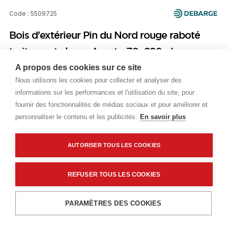
Code : 5509725
Bois d'extérieur Pin du Nord rouge raboté
traitement classe 4 vert - 70x220 - Longueur
2.70m
A propos des cookies sur ce site
Nous utilisons les cookies pour collecter et analyser des
informations sur les performances et l'utilisation du site, pour
Prix public
fournir des fonctionnalités de médias sociaux et pour améliorer et
Plus 0,31 € d'éco-part. DEEE
personnaliser le contenu et les publicités.
En savoir plus
22,07 €
TTC
/ML
AUTORISER TOUS LES COOKIES
Livraisons & enlèvement
REFUSER TOUS LES COOKIES
Livraison standard
Sur commande
Ajouter au panier
PARAMÈTRES DES COOKIES
Description détaillée