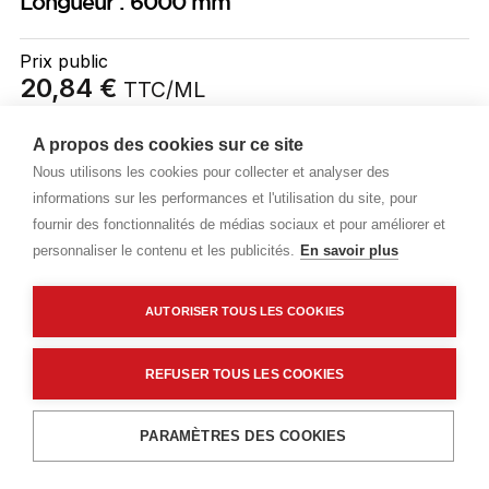
Longueur : 6000 mm
Prix public
20,84 €
TTC
/ML
Livraisons & enlèvement
A propos des cookies sur ce site
Nous utilisons les cookies pour collecter et analyser des
Livraison standard
Sur commande
informations sur les performances et l'utilisation du site, pour
fournir des fonctionnalités de médias sociaux et pour améliorer et
personnaliser le contenu et les publicités.
En savoir plus
Description détaillée
Caractéristiques techniques
AUTORISER TOUS LES COOKIES
REFUSER TOUS LES COOKIES
Description détaillée
Ajouter au panier
PARAMÈTRES DES COOKIES
Sapin du nord blanc US , qualité menuiserie
Provenance :