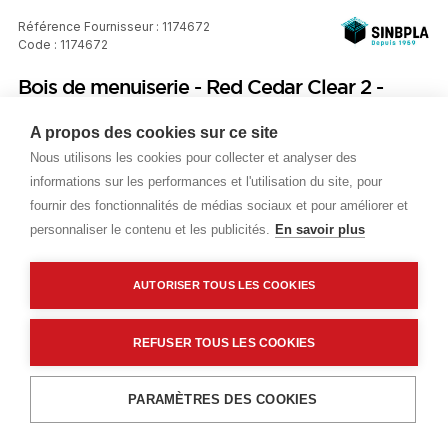
Référence Fournisseur : 1174672
Code : 1174672
Bois de menuiserie - Red Cedar Clear 2 -
Avivé - Largeur : 205 mm - Epaisseur : 105
A propos des cookies sur ce site
mm - Longueur : 2450 mm
Nous utilisons les cookies pour collecter et analyser des
informations sur les performances et l'utilisation du site, pour
Prix public
fournir des fonctionnalités de médias sociaux et pour améliorer et
173,65 €
TTC
/ML
personnaliser le contenu et les publicités.
En savoir plus
Livraisons & enlèvement
AUTORISER TOUS LES COOKIES
Livraison standard
Sur commande
REFUSER TOUS LES COOKIES
Ajouter au panier
Description détaillée
PARAMÈTRES DES COOKIES
Caractéristiques techniques