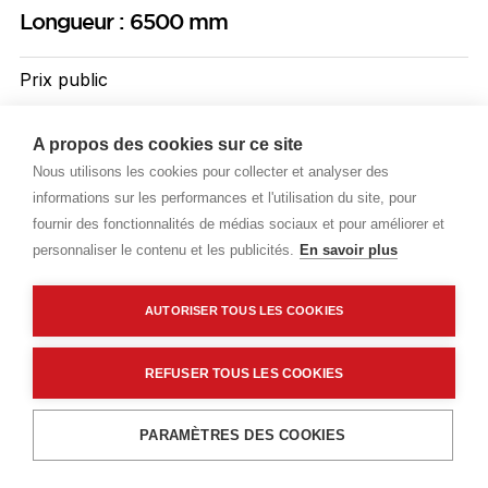
Longueur : 6500 mm
Prix public
Plus 0,72 € d'éco-part. DEEE
A propos des cookies sur ce site
20,90 €
TTC
/ML
Nous utilisons les cookies pour collecter et analyser des
informations sur les performances et l'utilisation du site, pour
Livraisons & enlèvement
fournir des fonctionnalités de médias sociaux et pour améliorer et
personnaliser le contenu et les publicités.
En savoir plus
Livraison standard
Sur commande
AUTORISER TOUS LES COOKIES
Description détaillée
REFUSER TOUS LES COOKIES
Caractéristiques techniques
Ajouter au panier
PARAMÈTRES DES COOKIES