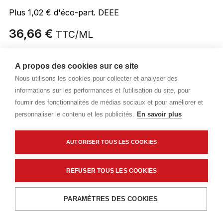
Plus 1,02 € d'éco-part. DEEE
36,66 €
TTC
/ML
Livraisons & enlèvement
A propos des cookies sur ce site
Livraison standard
Sur commande
Nous utilisons les cookies pour collecter et analyser des
informations sur les performances et l'utilisation du site, pour
fournir des fonctionnalités de médias sociaux et pour améliorer et
personnaliser le contenu et les publicités.
En savoir plus
Description détaillée
Caractéristiques techniques
AUTORISER TOUS LES COOKIES
REFUSER TOUS LES COOKIES
Description détaillée
Ajouter au panier
PARAMÈTRES DES COOKIES
Bois de charpente brut en sapin traité
Classe 2