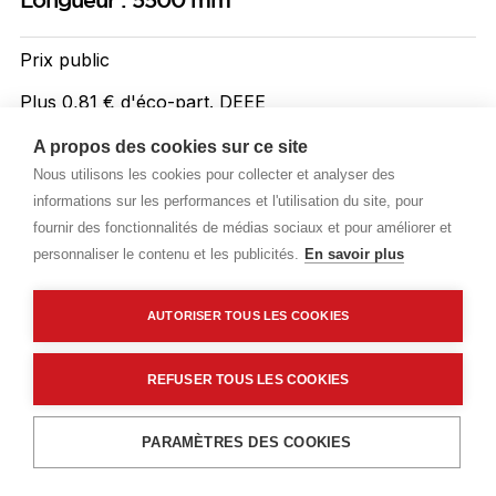
Longueur : 5500 mm
Prix public
Plus 0,81 € d'éco-part. DEEE
30,22 €
TTC
/ML
A propos des cookies sur ce site
Nous utilisons les cookies pour collecter et analyser des
Livraisons & enlèvement
informations sur les performances et l'utilisation du site, pour
fournir des fonctionnalités de médias sociaux et pour améliorer et
Livraison standard
Sur commande
personnaliser le contenu et les publicités.
En savoir plus
AUTORISER TOUS LES COOKIES
Description détaillée
Caractéristiques techniques
REFUSER TOUS LES COOKIES
Ajouter au panier
PARAMÈTRES DES COOKIES
Description détaillée