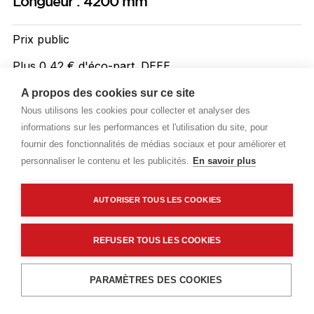
Longueur : 4200 mm
Prix public
Plus 0,42 € d'éco-part. DEEE
13,72 €
A propos des cookies sur ce site
TTC
/ML
Nous utilisons les cookies pour collecter et analyser des
informations sur les performances et l'utilisation du site, pour
Livraisons & enlèvement
fournir des fonctionnalités de médias sociaux et pour améliorer et
Livraison standard
Sur commande
personnaliser le contenu et les publicités.
En savoir plus
AUTORISER TOUS LES COOKIES
Description détaillée
Caractéristiques techniques
REFUSER TOUS LES COOKIES
Ajouter au panier
PARAMÈTRES DES COOKIES
Description détaillée