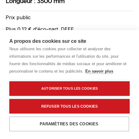
Longueur : 3500 mm
Prix public
Plus 0,12 € d'éco-part. DEEE
4,97 €
A propos des cookies sur ce site
TTC
/ML
Nous utilisons les cookies pour collecter et analyser des
informations sur les performances et l'utilisation du site, pour
Livraisons & enlèvement
fournir des fonctionnalités de médias sociaux et pour améliorer et
Livraison standard
Sur commande
personnaliser le contenu et les publicités.
En savoir plus
AUTORISER TOUS LES COOKIES
Description détaillée
Caractéristiques techniques
REFUSER TOUS LES COOKIES
Ajouter au panier
PARAMÈTRES DES COOKIES
Description détaillée