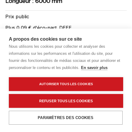
Longueur : 6000 mm
Prix public
Plus 0,09 € d'éco-part. DEEE
2,34 €
A propos des cookies sur ce site
TTC
/ML
Nous utilisons les cookies pour collecter et analyser des
informations sur les performances et l'utilisation du site, pour
Livraisons & enlèvement
fournir des fonctionnalités de médias sociaux et pour améliorer et
Livraison standard
Sur commande
personnaliser le contenu et les publicités.
En savoir plus
AUTORISER TOUS LES COOKIES
Description détaillée
Caractéristiques techniques
REFUSER TOUS LES COOKIES
Ajouter au panier
PARAMÈTRES DES COOKIES
Description détaillée