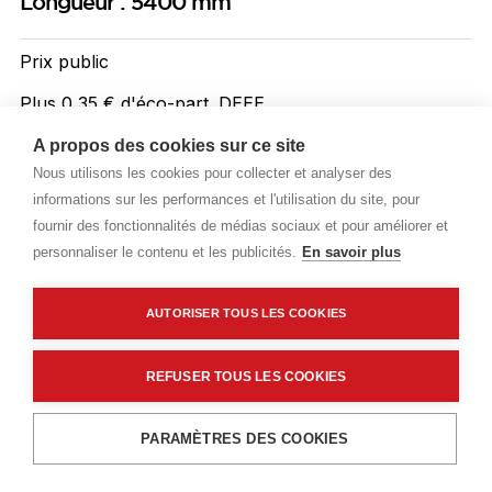
Longueur : 5400 mm
Prix public
Plus 0,35 € d'éco-part. DEEE
9,40 €
A propos des cookies sur ce site
TTC
/ML
Nous utilisons les cookies pour collecter et analyser des
informations sur les performances et l'utilisation du site, pour
Livraisons & enlèvement
fournir des fonctionnalités de médias sociaux et pour améliorer et
Livraison standard
Sur commande
personnaliser le contenu et les publicités.
En savoir plus
AUTORISER TOUS LES COOKIES
Description détaillée
Caractéristiques techniques
REFUSER TOUS LES COOKIES
Ajouter au panier
PARAMÈTRES DES COOKIES
Description détaillée