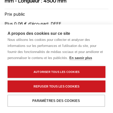
mm - Longueur : 4500 mm
Prix public
Plus 0,06 € d'éco-part. DEEE
2,22 €
A propos des cookies sur ce site
TTC
/ML
Nous utilisons les cookies pour collecter et analyser des
informations sur les performances et l'utilisation du site, pour
Livraisons & enlèvement
fournir des fonctionnalités de médias sociaux et pour améliorer et
Livraison standard
Sur commande
personnaliser le contenu et les publicités.
En savoir plus
AUTORISER TOUS LES COOKIES
Description détaillée
Caractéristiques techniques
REFUSER TOUS LES COOKIES
Ajouter au panier
PARAMÈTRES DES COOKIES
Description détaillée