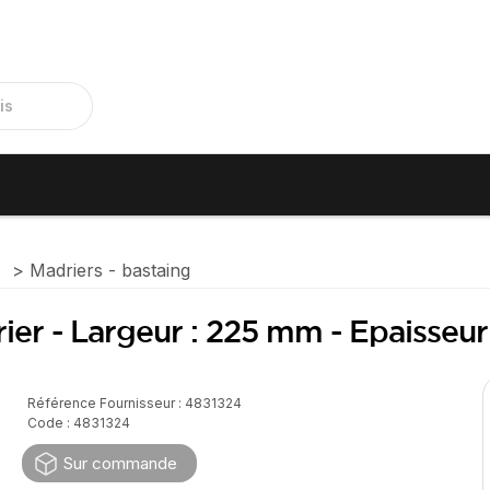
e
Madriers - bastaing
rier - Largeur : 225 mm - Epaisse
Référence Fournisseur : 4831324
Code : 4831324
Sur commande