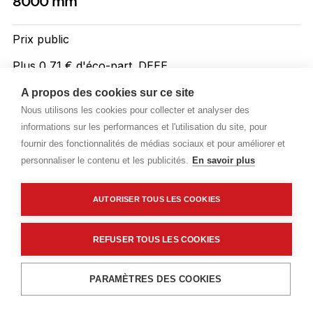
8000 mm
Prix public
Plus 0,71 € d'éco-part. DEEE
13,50 €
A propos des cookies sur ce site
TTC
/ML
Nous utilisons les cookies pour collecter et analyser des
informations sur les performances et l'utilisation du site, pour
Livraisons & enlèvement
fournir des fonctionnalités de médias sociaux et pour améliorer et
Livraison standard
Sur commande
personnaliser le contenu et les publicités.
En savoir plus
AUTORISER TOUS LES COOKIES
Description détaillée
Caractéristiques techniques
REFUSER TOUS LES COOKIES
Ajouter au panier
PARAMÈTRES DES COOKIES
Description détaillée