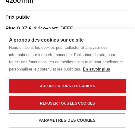
4200 mm
Prix public
Plus 0,37 € d'éco-part. DEEE
12,07 €
A propos des cookies sur ce site
TTC
/ML
Nous utilisons les cookies pour collecter et analyser des
informations sur les performances et l'utilisation du site, pour
Livraisons & enlèvement
fournir des fonctionnalités de médias sociaux et pour améliorer et
Livraison standard
Sur commande
personnaliser le contenu et les publicités.
En savoir plus
AUTORISER TOUS LES COOKIES
Description détaillée
Caractéristiques techniques
REFUSER TOUS LES COOKIES
Ajouter au panier
PARAMÈTRES DES COOKIES
Description détaillée