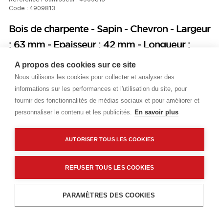
Code : 4909813
Bois de charpente - Sapin - Chevron - Largeur
: 63 mm - Epaisseur : 42 mm - Longueur :
4200 mm
A propos des cookies sur ce site
Nous utilisons les cookies pour collecter et analyser des
Prix public
informations sur les performances et l'utilisation du site, pour
fournir des fonctionnalités de médias sociaux et pour améliorer et
Plus 0,07 € d'éco-part. DEEE
personnaliser le contenu et les publicités.
En savoir plus
2,30 €
TTC
/ML
AUTORISER TOUS LES COOKIES
Livraisons & enlèvement
Livraison standard
Sur commande
REFUSER TOUS LES COOKIES
Ajouter au panier
PARAMÈTRES DES COOKIES
Description détaillée