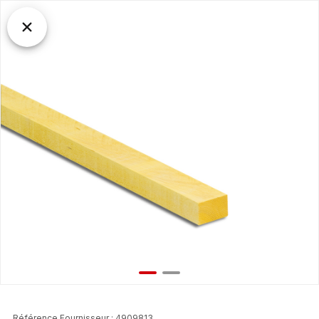
Référence Fournisseur : 4909813