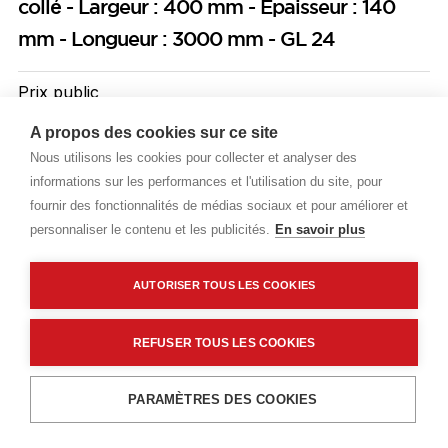
collé - Largeur : 400 mm - Epaisseur : 140
mm - Longueur : 3000 mm - GL 24
Prix public
Plus 1,24 € d'éco-part. DEEE
A propos des cookies sur ce site
Nous utilisons les cookies pour collecter et analyser des
118,34 €
TTC
/ML
informations sur les performances et l'utilisation du site, pour
fournir des fonctionnalités de médias sociaux et pour améliorer et
Livraisons & enlèvement
personnaliser le contenu et les publicités.
En savoir plus
Livraison standard
Sur commande
AUTORISER TOUS LES COOKIES
Description détaillée
REFUSER TOUS LES COOKIES
Caractéristiques techniques
Ajouter au panier
PARAMÈTRES DES COOKIES