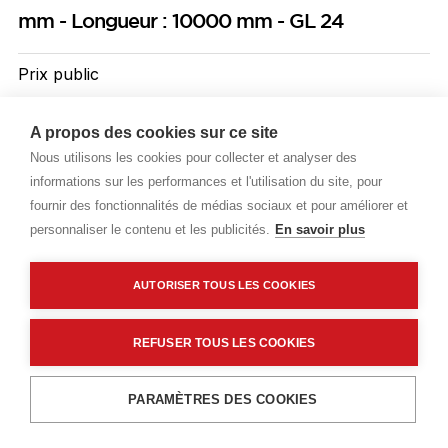
mm - Longueur : 10000 mm - GL 24
Prix public
Plus 4,12 € d'éco-part. DEEE
A propos des cookies sur ce site
118,34 €
TTC
/ML
Nous utilisons les cookies pour collecter et analyser des
informations sur les performances et l'utilisation du site, pour
Livraisons & enlèvement
fournir des fonctionnalités de médias sociaux et pour améliorer et
personnaliser le contenu et les publicités.
En savoir plus
Livraison standard
En cours d'approvisionnement
AUTORISER TOUS LES COOKIES
Description détaillée
REFUSER TOUS LES COOKIES
Caractéristiques techniques
Ajouter au panier
PARAMÈTRES DES COOKIES