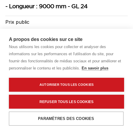
- Longueur : 9000 mm - GL 24
Prix public
Plus 2,15 € d'éco-part. DEEE
A propos des cookies sur ce site
70,50 €
TTC
/ML
Nous utilisons les cookies pour collecter et analyser des
informations sur les performances et l'utilisation du site, pour
Livraisons & enlèvement
fournir des fonctionnalités de médias sociaux et pour améliorer et
personnaliser le contenu et les publicités.
En savoir plus
Livraison standard
Sur commande
AUTORISER TOUS LES COOKIES
Description détaillée
REFUSER TOUS LES COOKIES
Caractéristiques techniques
Ajouter au panier
PARAMÈTRES DES COOKIES