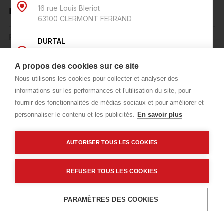
16 rue Louis Bleriot
mm - Longueur : 13000 mm - GL24
63100 CLERMONT FERRAND
Prix public
DURTAL
13 Rue du plein Champ
Plus 3,44 € d'éco-part. DEEE
49430 DURTAL
A propos des cookies sur ce site
65,26 €
TTC
/ML
Nous utilisons les cookies pour collecter et analyser des
HENNEBONT
informations sur les performances et l'utilisation du site, pour
83 avenue de la republique
Livraisons & enlèvement
fournir des fonctionnalités de médias sociaux et pour améliorer et
56703 HENNEBONT CEDEX
personnaliser le contenu et les publicités.
En savoir plus
Livraison standard
Sur commande
HENNEBONT - PLATRERIE-ISOLATION
83 avenue de la République
AUTORISER TOUS LES COOKIES
Voir la carte des agences
56703 HENNEBONT
REFUSER TOUS LES COOKIES
LA ROCHE SUR YON
Rue Watt
Ajouter au panier
Description détaillée
85000 LA ROCHE SUR YON
PARAMÈTRES DES COOKIES
Caractéristiques techniques
LA ROCHE SUR YON - PLATRERIE-ISOLATION