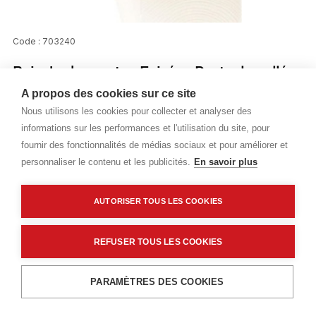
Code : 703240
Bois de charpente - Epicéa - Poutre lamellé
collé - Largeur : 320 mm - Epaisseur : 90 mm
A propos des cookies sur ce site
Nous utilisons les cookies pour collecter et analyser des
- Longueur : 5500 mm - GL 24
informations sur les performances et l'utilisation du site, pour
fournir des fonctionnalités de médias sociaux et pour améliorer et
Prix public
personnaliser le contenu et les publicités.
En savoir plus
Plus 1,17 € d'éco-part. DEEE
AUTORISER TOUS LES COOKIES
62,66 €
TTC
/ML
REFUSER TOUS LES COOKIES
Livraisons & enlèvement
Livraison standard
Sur commande
Ajouter au panier
PARAMÈTRES DES COOKIES