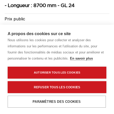
- Longueur : 8700 mm - GL 24
Prix public
Plus 2,46 € d'éco-part. DEEE
A propos des cookies sur ce site
81,17 €
TTC
/ML
Nous utilisons les cookies pour collecter et analyser des
informations sur les performances et l'utilisation du site, pour
Livraisons & enlèvement
fournir des fonctionnalités de médias sociaux et pour améliorer et
personnaliser le contenu et les publicités.
En savoir plus
Livraison standard
Sur commande
AUTORISER TOUS LES COOKIES
Description détaillée
REFUSER TOUS LES COOKIES
Caractéristiques techniques
Ajouter au panier
PARAMÈTRES DES COOKIES