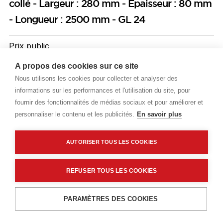
collé - Largeur : 280 mm - Epaisseur : 80 mm
- Longueur : 2500 mm - GL 24
Prix public
Plus 0,41 € d'éco-part. DEEE
A propos des cookies sur ce site
Nous utilisons les cookies pour collecter et analyser des
48,10 €
TTC
/ML
informations sur les performances et l'utilisation du site, pour
fournir des fonctionnalités de médias sociaux et pour améliorer et
Livraisons & enlèvement
personnaliser le contenu et les publicités.
En savoir plus
Livraison standard
Sur commande
AUTORISER TOUS LES COOKIES
Description détaillée
REFUSER TOUS LES COOKIES
Caractéristiques techniques
Ajouter au panier
PARAMÈTRES DES COOKIES