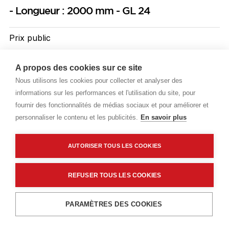
- Longueur : 2000 mm - GL 24
Prix public
Plus 0,28 € d'éco-part. DEEE
A propos des cookies sur ce site
41,75 €
TTC
/ML
Nous utilisons les cookies pour collecter et analyser des
informations sur les performances et l'utilisation du site, pour
Livraisons & enlèvement
fournir des fonctionnalités de médias sociaux et pour améliorer et
personnaliser le contenu et les publicités.
En savoir plus
Livraison standard
Sur commande
AUTORISER TOUS LES COOKIES
Description détaillée
REFUSER TOUS LES COOKIES
Caractéristiques techniques
Ajouter au panier
PARAMÈTRES DES COOKIES