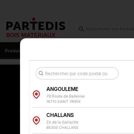
BOIS MATERIAUX
Produits
Métiers
Services
ANGOULEME
78 Route de Bellevue
16710 SAINT YRIEIX
Plateforme sécurisée
Serv
Vos données sont protégées
Du
CHALLANS
d
ZA de la Garnache
85300 CHALLANS