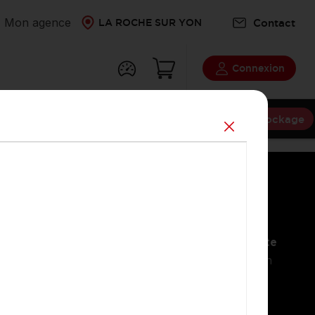
Mon agence
Contact
LA ROCHE SUR YON
Connexion
Destockage
onnalisé
Une Logistique performante
ité
De la réception à l'expédition