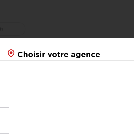
Choisir votre agence
ices dédiés aux pro
Tableau de bord pers
 lundi au vendredi
Pilotez votre activ
e 9/12h et 14/18h