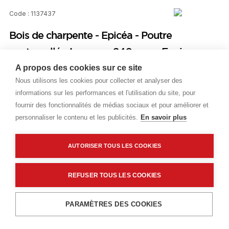
Code : 1137437
Bois de charpente - Epicéa - Poutre
contrecollé - Largeur : 240 mm - Epaisseur :
240 mm - Longueur : 13500 mm - Visible
A propos des cookies sur ce site
Nous utilisons les cookies pour collecter et analyser des
informations sur les performances et l'utilisation du site, pour
Prix public
fournir des fonctionnalités de médias sociaux et pour améliorer et
Plus 5,72 € d'éco-part. DEEE
personnaliser le contenu et les publicités.
En savoir plus
111,20 €
TTC
/ML
AUTORISER TOUS LES COOKIES
Livraisons & enlèvement
REFUSER TOUS LES COOKIES
Livraison standard
Sur commande
Ajouter au panier
PARAMÈTRES DES COOKIES
Description détaillée