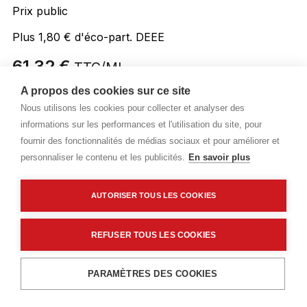
Prix public
Plus 1,80 € d'éco-part. DEEE
61,32 €
TTC
/ML
A propos des cookies sur ce site
Livraisons & enlèvement
Nous utilisons les cookies pour collecter et analyser des
Livraison standard
Sur commande
informations sur les performances et l'utilisation du site, pour
fournir des fonctionnalités de médias sociaux et pour améliorer et
personnaliser le contenu et les publicités.
En savoir plus
Description détaillée
AUTORISER TOUS LES COOKIES
Les Plus produit
Caractéristiques techniques
REFUSER TOUS LES COOKIES
Ajouter au panier
PARAMÈTRES DES COOKIES
Description détaillée