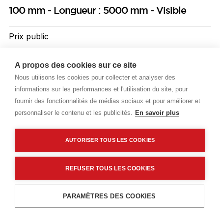
100 mm - Longueur : 5000 mm - Visible
Prix public
Plus 0,88 € d'éco-part. DEEE
A propos des cookies sur ce site
51,10 €
TTC
/ML
Nous utilisons les cookies pour collecter et analyser des
informations sur les performances et l'utilisation du site, pour
Livraisons & enlèvement
fournir des fonctionnalités de médias sociaux et pour améliorer et
personnaliser le contenu et les publicités.
En savoir plus
Livraison standard
Sur commande
AUTORISER TOUS LES COOKIES
REFUSER TOUS LES COOKIES
Ajouter au panier
Description détaillée
PARAMÈTRES DES COOKIES
Les Plus produit