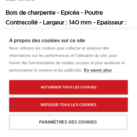
Bois de charpente - Epicéa - Poutre
Contrecollé - Largeur : 140 mm - Epaisseur :
140 mm - Longueur : 11500 mm - visible
A propos des cookies sur ce site
Prix public
Nous utilisons les cookies pour collecter et analyser des
informations sur les performances et l'utilisation du site, pour
Plus 1,66 € d'éco-part. DEEE
fournir des fonctionnalités de médias sociaux et pour améliorer et
personnaliser le contenu et les publicités.
En savoir plus
41,72 €
TTC
/ML
Livraisons & enlèvement
AUTORISER TOUS LES COOKIES
Livraison standard
Sur commande
REFUSER TOUS LES COOKIES
Ajouter au panier
PARAMÈTRES DES COOKIES
Description détaillée
Les Plus produit