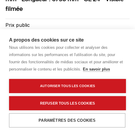
filmée
Prix public
Plus 2,15 € d'éco-part. DEEE
A propos des cookies sur ce site
160,30 €
Nous utilisons les cookies pour collecter et analyser des
TTC
/ML
informations sur les performances et l'utilisation du site, pour
fournir des fonctionnalités de médias sociaux et pour améliorer et
Livraisons & enlèvement
personnaliser le contenu et les publicités.
En savoir plus
Livraison standard
Sur commande
AUTORISER TOUS LES COOKIES
Description détaillée
REFUSER TOUS LES COOKIES
Caractéristiques techniques
Ajouter au panier
PARAMÈTRES DES COOKIES