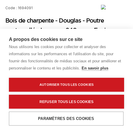
Code : 1694091
Bois de charpente - Douglas - Poutre
contrecollé - Largeur : 240 mm - Epaisseur :
120 mm - Longueur : 13000 mm - Visible
A propos des cookies sur ce site
Nous utilisons les cookies pour collecter et analyser des
informations sur les performances et l'utilisation du site, pour
Prix public
fournir des fonctionnalités de médias sociaux et pour améliorer et
Plus 2,76 € d'éco-part. DEEE
personnaliser le contenu et les publicités.
En savoir plus
76,88 €
TTC
/ML
AUTORISER TOUS LES COOKIES
Livraisons & enlèvement
REFUSER TOUS LES COOKIES
Livraison standard
Sur commande
Ajouter au panier
PARAMÈTRES DES COOKIES
Description détaillée