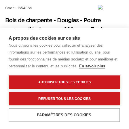
Code : 1654069
Bois de charpente - Douglas - Poutre
contrecollé - Largeur : 220 mm - Epaisseur :
80 mm - Longueur : 5500 mm - Visible
A propos des cookies sur ce site
Nous utilisons les cookies pour collecter et analyser des
informations sur les performances et l'utilisation du site, pour
Prix public
fournir des fonctionnalités de médias sociaux et pour améliorer et
Plus 0,71 € d'éco-part. DEEE
personnaliser le contenu et les publicités.
En savoir plus
46,99 €
TTC
/ML
AUTORISER TOUS LES COOKIES
Livraisons & enlèvement
REFUSER TOUS LES COOKIES
Livraison standard
Sur commande
Ajouter au panier
PARAMÈTRES DES COOKIES
Description détaillée