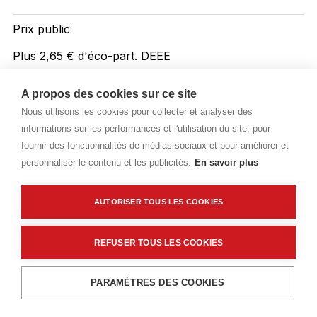
Prix public
Plus 2,65 € d'éco-part. DEEE
106,76 €
TTC
/ML
A propos des cookies sur ce site
Nous utilisons les cookies pour collecter et analyser des
Livraisons & enlèvement
informations sur les performances et l'utilisation du site, pour
Livraison standard
Sur commande
fournir des fonctionnalités de médias sociaux et pour améliorer et
personnaliser le contenu et les publicités.
En savoir plus
AUTORISER TOUS LES COOKIES
Description détaillée
Caractéristiques techniques
REFUSER TOUS LES COOKIES
Ajouter au panier
PARAMÈTRES DES COOKIES
Description détaillée