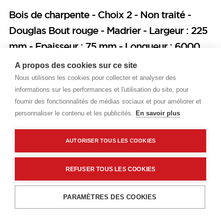
Bois de charpente - Choix 2 - Non traité -
Douglas Bout rouge - Madrier - Largeur : 225
mm - Epaisseur : 75 mm - Longueur : 6000
mm
A propos des cookies sur ce site
Nous utilisons les cookies pour collecter et analyser des
Prix public
informations sur les performances et l'utilisation du site, pour
fournir des fonctionnalités de médias sociaux et pour améliorer et
Plus 0,60 € d'éco-part. DEEE
personnaliser le contenu et les publicités.
En savoir plus
20,45 €
TTC
/ML
AUTORISER TOUS LES COOKIES
Livraisons & enlèvement
Livraison standard
Sur commande
REFUSER TOUS LES COOKIES
Ajouter au panier
PARAMÈTRES DES COOKIES