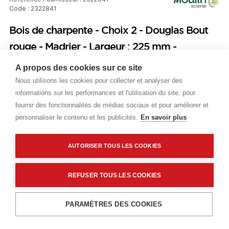
Code : 2322841
Bois de charpente - Choix 2 - Douglas Bout
rouge - Madrier - Largeur : 225 mm -
Epaisseur : 100 mm - Longueur : 6000 mm
A propos des cookies sur ce site
Nous utilisons les cookies pour collecter et analyser des
Prix public
informations sur les performances et l'utilisation du site, pour
fournir des fonctionnalités de médias sociaux et pour améliorer et
Plus 0,80 € d'éco-part. DEEE
personnaliser le contenu et les publicités.
En savoir plus
30,61 €
TTC
/ML
AUTORISER TOUS LES COOKIES
Livraisons & enlèvement
Livraison standard
Sur commande
REFUSER TOUS LES COOKIES
Ajouter au panier
PARAMÈTRES DES COOKIES
Description détaillée