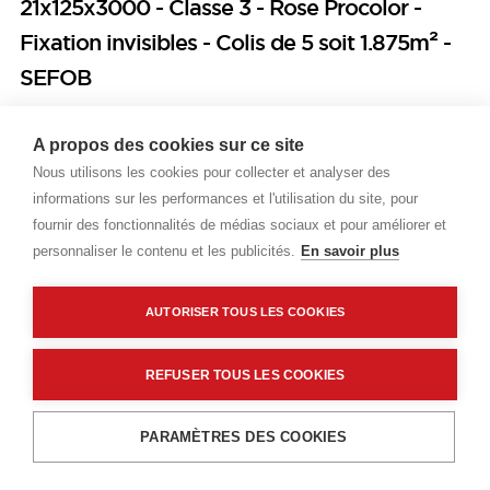
21x125x3000 - Classe 3 - Rose Procolor -
Fixation invisibles - Colis de 5 soit 1.875m² -
SEFOB
Prix public
A propos des cookies sur ce site
Nous utilisons les cookies pour collecter et analyser des
Plus 0,18 € d'éco-part. DEEE
informations sur les performances et l'utilisation du site, pour
60,62 €
TTC
/M2
fournir des fonctionnalités de médias sociaux et pour améliorer et
personnaliser le contenu et les publicités.
En savoir plus
Livraisons & enlèvement
Livraison standard
Sur commande
AUTORISER TOUS LES COOKIES
REFUSER TOUS LES COOKIES
Description détaillée
Ajouter au panier
PARAMÈTRES DES COOKIES
Caractéristiques techniques