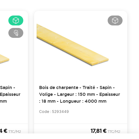
 Sapin -
Bois de charpente - Traité - Sapin -
 Epaisseur
Volige - Largeur : 150 mm - Epaisseur
 mm
: 18 mm - Longueur : 4000 mm
Code : 5293449
94 €
17,81 €
TTC
/M2
TTC
/M2