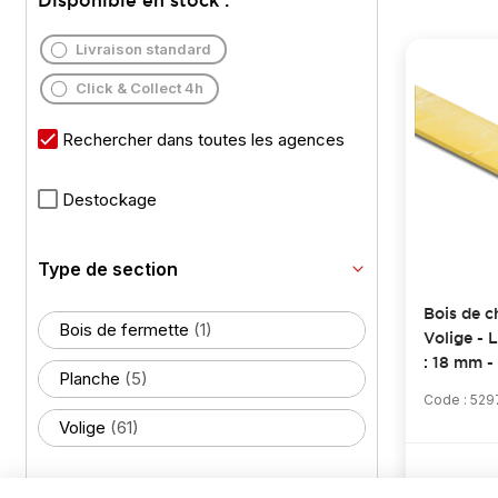
Disponible en stock :
Livraison standard
Click & Collect 4h
Rechercher dans toutes les agences
Destockage
Type de section
Bois de c
Bois de fermette
(1)
Volige - 
: 18 mm 
Planche
(5)
Code : 52
Volige
(61)