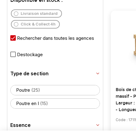
Disponible en stock :
Livraison standard
Click & Collect 4h
Rechercher dans toutes les agences
Destockage
Type de section
Poutre
(25)
Bois de c
massif - P
Poutre en I
(15)
Largeur :
- Longue
Code : 171
Essence