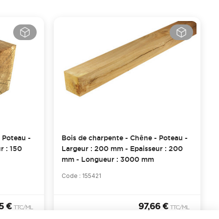
 Poteau -
Bois de charpente - Chêne - Poteau -
r : 150
Largeur : 200 mm - Epaisseur : 200
mm - Longueur : 3000 mm
Code : 155421
55 €
97,66 €
TTC
/ML
TTC
/ML