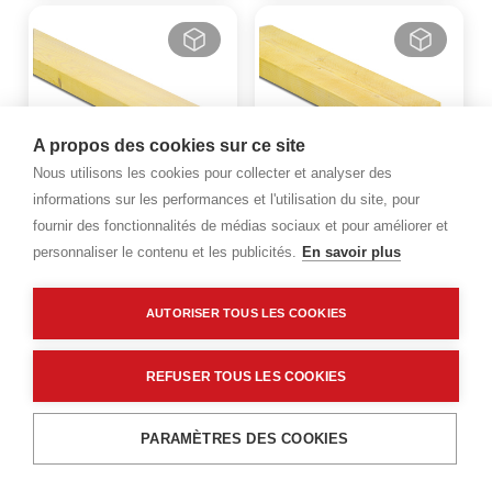
A propos des cookies sur ce site
Nous utilisons les cookies pour collecter et analyser des
informations sur les performances et l'utilisation du site, pour
Bois de charpente - Sapin -
Bois de charpente - Sapin
fournir des fonctionnalités de médias sociaux et pour améliorer et
Bastaing - Largeur : 175 mm
du nord - Madrier - Largeur
personnaliser le contenu et les publicités.
En savoir plus
- Epaisseur : 63 mm -
: 225 mm - Epaisseur : 75
Longueur : 4200 mm
mm - Longueur : 1500 mm
Code : 4827624
Code : 2005867
AUTORISER TOUS LES COOKIES
8,88 €
16,78 €
TTC
/ML
TTC
/ML
REFUSER TOUS LES COOKIES
PARAMÈTRES DES COOKIES
Menu
Recherche
Filtres